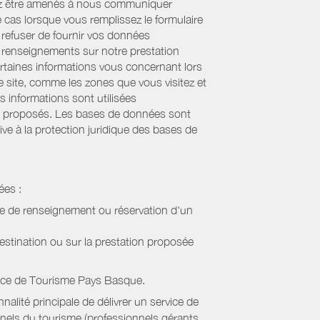
uvez être amenés à nous communiquer
e cas lorsque vous remplissez le formulaire
refuser de fournir vos données
es renseignements sur notre prestation
ertaines informations vous concernant lors
re site, comme les zones que vous visitez et
s informations sont utilisées
sont proposés. Les bases de données sont
ive à la protection juridique des bases de
ées :
de de renseignement ou réservation d'un
estination ou sur la prestation proposée
ice de Tourisme Pays Basque
.
alité principale de délivrer un service de
onnels du tourisme (professionnels gérants