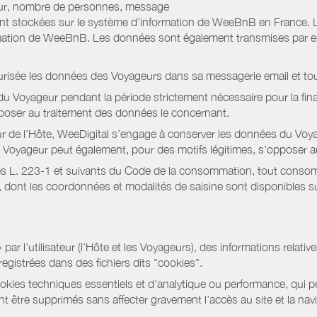
jour, nombre de personnes, message
nt stockées sur le système d’information de WeeBnB en France. 
rmation de WeeBnB. Les données sont également transmises par ema
urisée les données des Voyageurs dans sa messagerie email et to
 Voyageur pendant la période strictement nécessaire pour la fina
pposer au traitement des données le concernant.
r de l’Hôte, WeeDigital s’engage à conserver les données du Voya
 Le Voyageur peut également, pour des motifs légitimes, s’opposer
s L. 223-1 et suivants du Code de la consommation, tout consommat
ont les coordonnées et modalités de saisine sont disponibles sur
r l’utilisateur (l’Hôte et les Voyageurs), des informations relatives
registrées dans des fichiers dits "cookies".
okies techniques essentiels et d'analytique ou performance, qui per
t être supprimés sans affecter gravement l’accès au site et la nav