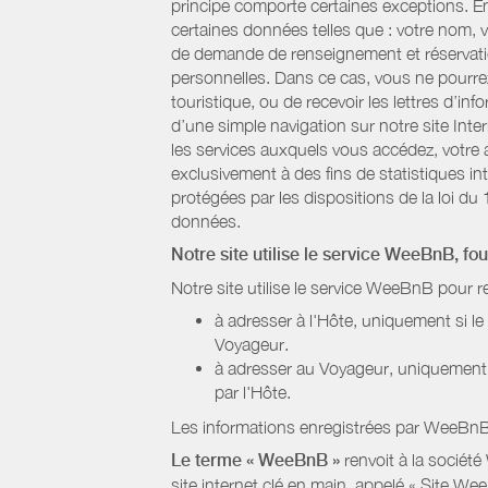
principe comporte certaines exceptions. E
certaines données telles que : votre nom, v
de demande de renseignement et réservatio
personnelles. Dans ce cas, vous ne pourrez 
touristique, ou de recevoir les lettres d’
d’une simple navigation sur notre site Inte
les services auxquels vous accédez, votre a
exclusivement à des fins de statistiques i
protégées par les dispositions de la loi du 
données.
Notre site utilise le service WeeBnB, fo
Notre site utilise le service WeeBnB pour r
à adresser à l'Hôte, uniquement si 
Voyageur.
à adresser au Voyageur, uniquement s
par l'Hôte.
Les informations enregistrées par WeeBnB 
Le terme « WeeBnB »
renvoit à la société
site internet clé en main, appelé « Site W