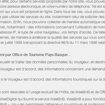
n effet, pour certains services proposés par notre site, vous po
otre adresse électronique, et votre numéro de téléphone. Tel est l
n qui vous est proposé en ligne. Dans tous les cas, vous pouvez 
pas utiliser les services du site, notamment celui de solliciter d
information. Enfin, nous pouvons collecter de manière automatique c
rnet, notamment : des informations concernant l’utilisation de not
dresse IP, le type de votre navigateur, vos temps d'accès. De telle
nternes, de manière à améliorer la qualité des services qui vous 
1er juillet 1998 transposant la directive 96/9 du 11 mars 1996 relat
urni par
Office de Tourisme Pays Basque
.
ecueillir et traiter des données personnelles du Voyageur, et destin
le Voyageur est d'accord, des informations concernant une deman
i le Voyageur est d'accord, des informations touristiques sur la d
sont réservées à l’usage exclusif de l’Hôte, de WeeBnB et de
Off
 WeeDigital qui fournit le service WeeBnB. WeeBnB a pour fonctionn
eeBnB », pour les prestataires hébergeurs touristiques et professi